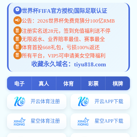
坚韧纪律。在这片被汗水浸润的草皮上，没有永恒的
强者，只有瞬间的王者。今天，我们不再沉溺于过往
的数据堆砌，而是以一双洞察秋毫的眼睛，直击这支
球队的阵容玄机，试图从首发名单的缝隙中，拼凑出
比赛可能出现的神奇图景。这不仅仅是一场关于出线
权的争夺，更是一次足球文化与战术思维的激烈碰
撞。
首先，让我们将目光投向阿尔及利亚的阵容排布。这
支球队从来不以名气压倒对手，却总能在关键时刻亮
出锋利的獠牙。从赛前传出的训练消息来看，主教练
极有可能延续其标志性的4-3-3攻击阵型，这既是信
心的宣示，也是对对手防线的一次直观挑衅。马赫雷
斯，这位曼城旧将，依然是撕裂对方防线的核心武