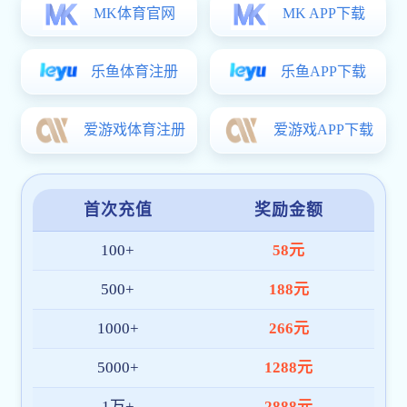
从战术对位的宏观视角来看，本纳赛尔在关键对位中
的成功与否，直接决定了球队能否在中场建立人数优
势。如果他能够凭借一己之力压制住奥地利的一名或
多名中场球员，那么其队友就能获得更多的前插空
间，从而在进攻端制造威胁。反之，如果本纳赛尔被
对手的针对性对抗所“兑子”，球队的中后场衔接就会
出现脱节，很容易被奥地利通过快速反击打穿纵深。
因此，这场比赛不仅仅是本纳赛尔与个别球员的角
力，更是两种足球哲学的对撞：技术流与力量火花的
交锋。本纳赛尔需要用他细腻的脚下技术来化解身体
的劣势，用跑不死的耐力来覆盖每一寸草皮。
在这场关键对位的研判中，我们或许可以展望一下比
赛的节奏。如果裁判吹罚尺度相对宽松，奥地利队可