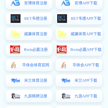
他们擅长利用身体对抗切断传切路线，并在后场堆积
人数以压缩空间。一旦卢卡库等锋线被多人包夹，德
布劳内便不得不承担起“孤胆英雄”的角色。此时，射
门选择是否足够果断，将决定比利时是能打破僵局，
还是陷入久攻不下的焦躁。我们需要大胆预测：在即
将到来的对决中，德布劳内极有可能在禁区弧顶区
域，获得至少三次以上的起脚机会，而他的射门转化
率，将直接决定这场比赛的走向。
让我们深入分析“射门果断性”这一核心议题。回顾德
布劳内在曼城的比赛，他在狭小空间内的起脚往往需
要0.5秒左右的调整时间。这看似短暂的刹那，在新
西兰防线压迫下可能被放大。新西兰中卫们，如汤米
·史密斯，拥有极强的封堵预判能力。如果德布劳内
继续“思考人生”，试图寻找更完美的传球角度，那么