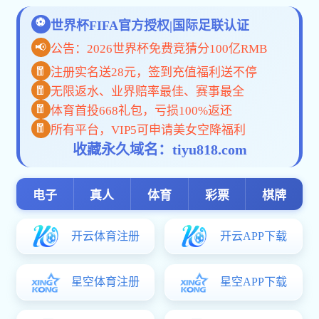
西兰，或许将成为检验德布劳内“射门果断性”的终极
试金石。这不仅是一场小组赛的模拟推演，更是对这
位传球大师心理转型的深度拷问：当传球路线被锁
死，当队友跑位陷入停滞，德布劳内是否敢于撕下
“助攻王”的标签，用一记雷霆万钧的远射，改写比赛
的剧本？本文将结合历史数据、对手防线特点以及心
理博弈，进行一次浮夸却逻辑严谨的深度预测。
长久以来，德布劳内在绿茵场上的形象，更像是一位
精密的“手术刀”式传球手，他的视野与传球精度，让
他习惯性地将“终结”的责任让渡给锋线尖刀。然而，
世界杯的舞台上，尤其是面对新西兰这种身体素质出
色、防守纪律严明的“铁桶阵”，单纯的传球往往会陷
入泥潭。新西兰的防线，以澳超与英冠体系为根基，