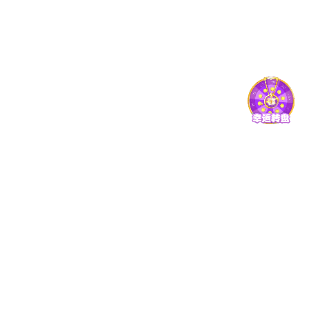
弱网战士
体育资讯
球场容量
短期合同
延伸阅读