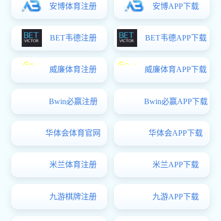
——他不是传统意义上的后腰，却在战术调整中被推
至中场位置。这一变动，看似偶然，实则是教练组深
思熟虑的结果。
格瓦迪奥尔在俱乐部中通常扮演中后卫的角色，但他
的身体素质、传球视野和抢断能力让他在后腰位置上
同样游刃有余。在本次世界杯的征程中，克罗地亚队
曾多次将他前移，以增强中场的防守硬度和进攻层
次。对阵那不勒斯的生死战，这一策略被再次启用。
当比赛进入下半场第60分钟，场面陷入僵局时，格
瓦迪奥尔接到队友的横敲，在距离球门约30米处稍
作调整。他没有选择传球，而是果断起脚。皮球在空
中划出一道诡异的弧线，绕过防守球员的飞身封堵，
直挂球门死角。这一记远射如同重锤般砸在对方防线
的心脏上，瞬间打崩了对手的心理防線。