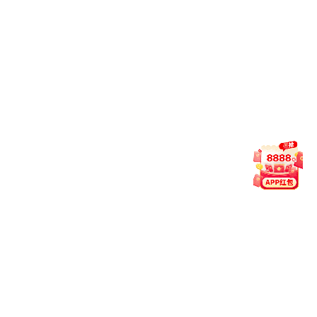
刚果金与乌兹别克斯...
2026-06-24
恰尔汗奥卢土耳其关键战表现预测
在世界杯的宏大舞台上，总有那么几位球员，他们
的每一次触球、每一脚...