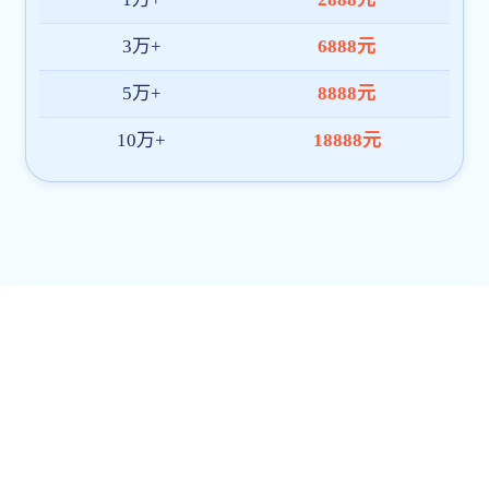
完全撕开时，整体的战术部署往往会瞬间瓦解。那不
勒斯在失球后试图发动反扑，但他们的传球失误增
多，进攻节奏也被打乱。反观另一边的队伍，在领先
之后士气大振，防守变得更加稳固，甚至多次利用反
击制造杀机。最终，凭借格瓦迪奥尔的这记关键进
球，球队在这场生死战中笑到了最后。
回看整场比赛，格瓦迪奥尔的表现堪称多元。除了那
次决定性的远射，他在防守端的覆盖面积也令人印象
深刻。他多次回撤到禁区内协助解围，又能在转换进
攻时持球推进。这种“一专多能”的特质在现代足球中
越发珍贵。事实上，在世界杯的历史上，不乏后卫在
关键时刻前插破门的经典案例，但像格瓦迪奥尔这样
从后腰位置发起远射并直接打崩防线的例子并不多