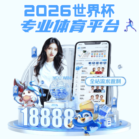
✨ xk星空体育登录
首页
体育资讯
球场容量
短期合同
注册
格瓦迪奥尔那不勒斯生死战后腰
远射打崩防线
2026-06-21 18:43
76
星空体育 听...
体育资讯
在世界杯的舞台上，每一场生死战都承载着国家荣耀
与个人命运的重量。当那不勒斯与对手的较量进入白
热化阶段，一位球员用一脚石破天惊的远射改写了比
赛的走向。这不仅是技术的胜利，更是意志的象征。