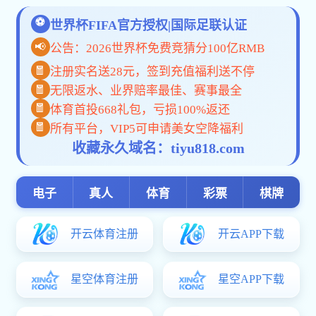
台瞬间炸裂，声浪几乎掀翻了体育场的顶棚。这不是
一次普通的进球，这是技术与胆识的完美结合，更是
现代足球战术美学的极致展现。
让我们将时钟拨回到那个令人窒息的瞬间。比赛进行
到第67分钟，双方仍然僵持在0比0的胶着状态。弗
拉门戈的防线布置得如同铜墙铁壁，巴西人用他们特
有的节奏控制着比赛。然而，足球场上最危险的时
刻，往往就诞生在这种看似平衡的局面之中。日本队
的右路突然发起闪电袭击，一次精妙的斜传转移，皮
球跨越了整个中场来到左路。久保建英早已在禁区边
缘游离，他敏锐地捕捉到了防线的微妙空隙。
传中球带着强烈的旋转飞来，所有人都在判断落点。
弗拉门戈的后卫们按照常规思维准备争顶解围，但他