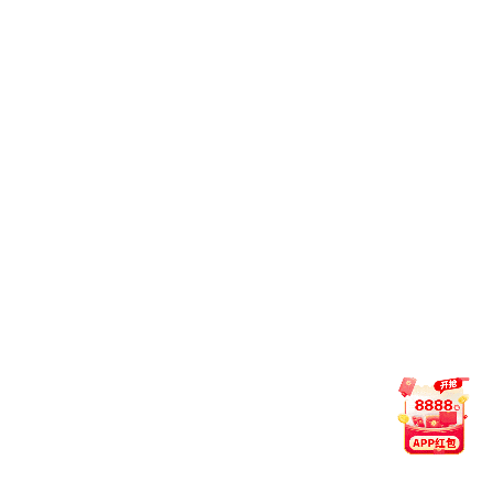
刚果金乌兹别克斯坦抢分战数据前瞻
绿茵场上，每一次交锋都承载着无数期待的目光。
刚果金与乌兹别克斯...
2026-06-24