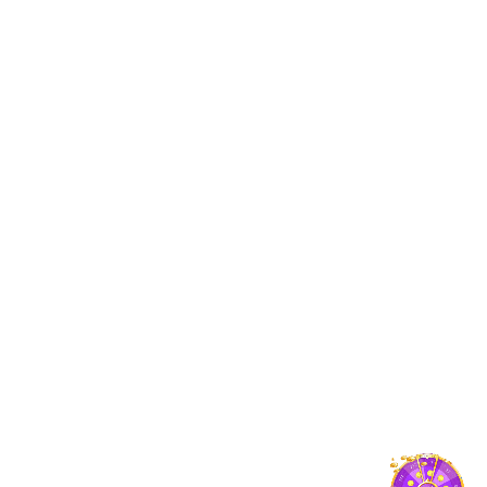
主节点故障自动切换。
收藏多文件夹分类。...
弱网战士
体育资讯
球场容量
短期合同
延伸阅读