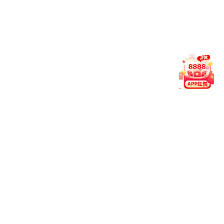
恰尔汗奥卢土耳其关键战表现预测
在世界杯的宏大舞台上，总有那么几位球员，他们
的每一次触球、每一脚...
2026-06-20