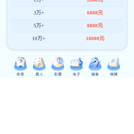
守球员，但身边早已布满了随时准备包夹协防的约旦
人。这就需要莱默尔付出更多的跑动，在无球端寻找
与队友的交叉换位，从而在动态中创造出相对干净的
“一对一”机会。
为了最大化“莱默尔突破”的价值，德国队的战术设计
必须更加细腻。比如，让莱默尔在靠近中圈的区域就
开始带球，利用约旦防守球员回撤时的速度劣势，进
行“长奔突袭”；或是通过弧顶区域的多人横向短传，
引诱约旦防守球员重心失位后，突然将球分给内切的
莱默尔，打一个时间差。对于约旦而言，限制莱默尔
的最好办法不是完全堵死他的内切路线，而是通过边
锋的回防，切断他与身后中场队友的连接点，迫使他
陷入孤立无援的单兵肉搏。一旦莱默尔与全队节奏脱
钩，他的一对一价值就会大打折扣，变成无意义的高