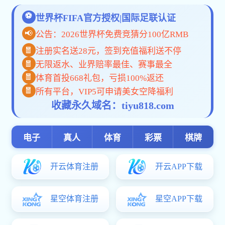
引线，当菲利克斯的青春风暴席卷夸德拉多的铁血防
线，空气中弥漫的，是硝烟与荣誉的气息。葡萄牙与
哥伦比亚的世界杯小组头名预测，便是在这无尽的悬
念与期待中展开，它关乎着一支球队能否在淘汰赛阶
段占据更有利的位置，更关乎着足球美学在这片绿茵
上的胜负对决。
先看葡萄牙的阵容。这支球队，早已不是十一年前那
支依靠C罗一人扛着全队前行的“孤独舰队”。如今的
葡萄牙，拥有着可能是队史最为深厚的人才储备。从
中场的B席、B费到前场的菲利克斯、莱奥，再到后
防的鲁本·迪亚斯，他们构建了一条从门将到前锋的
世界级链条。这种配置，让葡萄牙在小组赛中的战术
选择变得极其丰富。他们可以沉稳控场，也可以迅疾