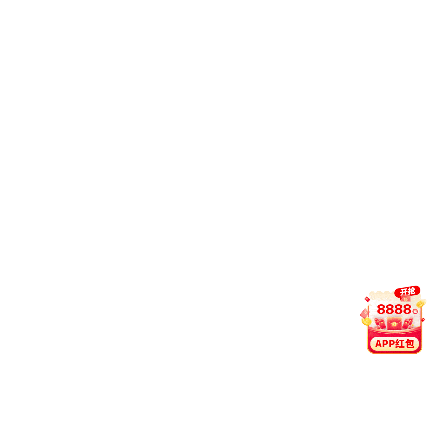
6月20日德国vs科特迪瓦后腰保护
在世界杯的宏大叙事中，总有那么一些瞬间，战术
的微末细节足以左右王...
2026-06-17