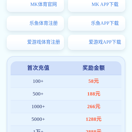
击。若单靠防守，想要在葡萄牙身上讨到便宜并不容
易。哥伦比亚需要利用前场的速度和力量，坚决冲击
葡萄牙的后防线，尤其是利用对手边后卫前插后留下
的空当。
从战术博弈的角度来看，这场预演更像是一场极限拉
扯。葡萄牙擅长地面渗透与高位压迫，而哥伦比亚精
于快速转换与身体对抗。葡萄牙想要拿到小组头名，
就必须在开局阶段尽快找到比赛节奏，利用中场的控
球能力消耗对手的体能，迫使哥伦比亚阵型回收，从
而爆发出边翼卫的助攻潜力。相反，哥伦比亚的胜负
手则在于比赛前20分钟的成功率。如果能在体能充
沛期取得进球，他们完全可以摆出铁桶阵，用肉搏战
去消磨葡萄牙的耐心，然后在反击中一剑封喉。在这