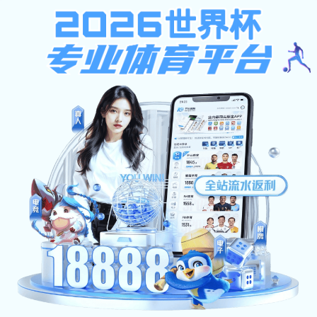
✨ xk星空体育登录
首页
体育资讯
球场容量
短期合同
注册
威廉姆斯2026世界杯战术位置解
析
2026-06-26 16:00
92
星空体育 听...
体育资讯
当2026年世界杯的号角吹响，全世界足球迷的目光
将毫无悬念地聚焦在那些天赋异禀的球星身上。然
而，在聚光灯的阴影之下，一支名为威廉姆斯的战术
机器正在悄然完成最终的调校。他们或许不是夺冠赔