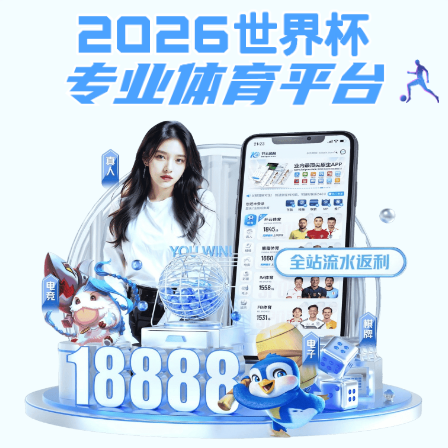
✨ xk星空体育登录
首页
体育资讯
球场容量
短期合同
注册
2026世界杯巴拿马克罗地亚赛前
角球分析
2026-06-28 04:36
110
星空体育 听...
短期合同
当2026年世界杯的哨声在北美大陆吹响，巴拿马与
克罗地亚的这场对决，注定会成为小组赛中最令人瞩
目的战略博弈之一。相较于那些星光熠熠的豪门对
决，这更像是两个截然不同足球哲学的直接碰撞——