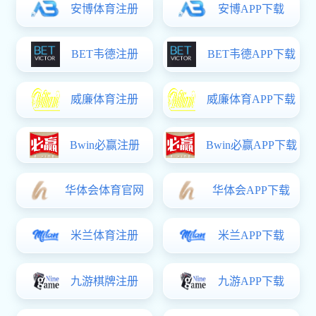
有限。克罗地亚的中场，即便在莫德里奇逐渐淡出的
后时代，依然保留着布罗佐维奇与科瓦契奇式的精密
齿轮，他们的传球网络和跑位意识足以将任何缺乏耐
心的进攻绞杀于无形。因此，巴拿马如果将全部希望
寄托于阵地战的渗透，无异于以卵击石。在这种背景
下，角球成为了他们最有可能、也最应该依赖的破局
武器。巴拿马球员普遍拥有出色的身体素质与惊人的
弹跳力，在身体对抗层面，他们甚至能在局部给克罗
地亚的防线制造巨大麻烦。每当获得前场角球机会，
巴拿马的战术核心往往异常直接：利用高点进行强力
砸门。他们的中后卫与身材高大的前锋会集体涌入禁
区，形成一种极具压迫感的“人潮战术”。这种打法虽
然看似粗糙，但在面对欧洲球队时，往往能打出意想
不到的效果，因为欧洲球队的后卫虽然位置感极佳，