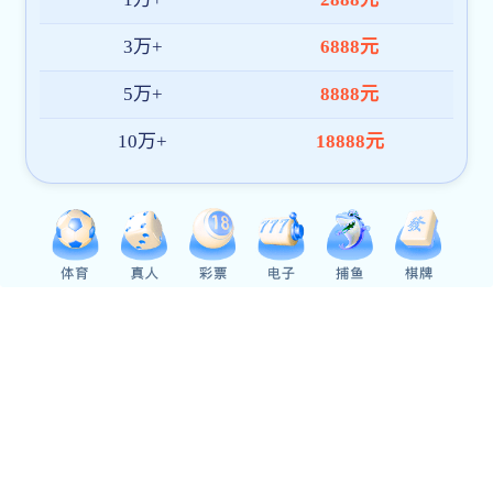
佳的默契，一旦拿到球权，长传找边锋或利用肋部空
间的速度冲刺，就能瞬间刺穿对手因全员压上而留下
的巨大空当。对于巴拿马而言，这无疑是一把悬在头
顶的达摩克利斯之剑。如果在角球进攻中投入兵力过
多却未能得手，等待他们的将是克罗地亚那套如手术
刀般精准的快速反击。因此，这次角球分析必须提醒
巴拿马主帅：在角球进攻中，必须保留至少一名速度
快的防守球员在中圈附近，专门负责对克罗地亚的箭
头人物进行战术犯规或干扰，这并非消极，而是生存
的智慧。
再深入剖析战术细节，我们会发现两队在角球区域的
博弈可能会呈现出一种有趣的镜像。克罗地亚同样不
会放弃角球这一得分手段。尽管他们不以身体对抗见