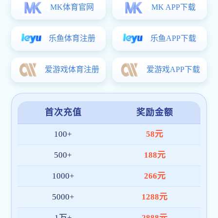
的进球，不仅拯救了球队，更让他在射手榜上的优势
进一步稳固，金靴的归属悬念正在一步步向这位锋线
尖刀倾斜。
比赛的走势在最后二十分钟达到了顶点。眼看就要以
平局收尾，双方教练同时选择了孤注一掷的换人调
整。阿森纳方面，厄德高的出场梳理让前场进攻更加
立体；而热刺则换上生力军继续加固反击支点。此时
的绿茵场，每一寸草皮都在燃烧。一次看似平常的边
线球机会，却因为热刺门将的出击失误和后卫之间的
沟通延误解除了防线。皮球在人从中几次弹跳，最终
落在了阿森纳前锋的脚下。面对空门，他没有丝毫犹
豫，一脚势大力沉的抽射让整个球场陷入了沸腾。2
比1，阿森纳实现了逆转！而完成梅开二度的这位前