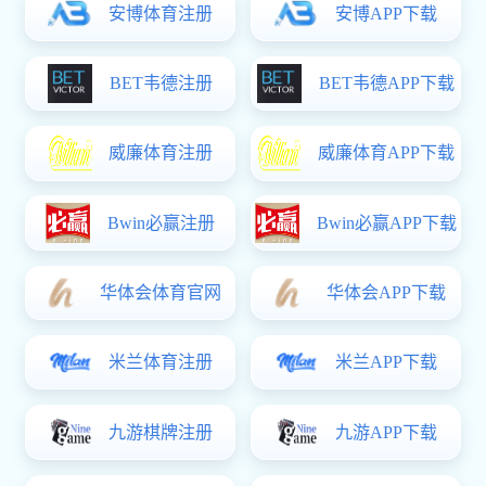
刺的反击引擎完美捕获，火药味在进球后的庆祝中瞬
间被点燃。
足球的魅力在于，当一扇门被关上时，另一扇窗往往
会悄然打开。落后一球的阿森纳并没有慌乱，反而在
压迫中激发出了更强的求生欲。萨卡与马丁内利在两
个边路如同永不停歇的马达，不断冲击着热刺防线的
肋部。而下半场易边再战，热刺依然坚持他们的反击
战术，试图将领先优势扩大。这种互不相让的对攻态
势，使得比赛节奏快得令人窒息。每一次拼抢、每一
次铲断都带着刺刀见红的决心，主裁判不得不频繁鸣
哨来平复双方球员激动的心情。正是在这种高强度的
对抗中，个人英雄主义得到了完美的释放舞台。阿森
纳的当家射手在禁区内接球后，用一个极其舒展的转
身抽射，皮球直挂死角，将比分扳平。这一粒金子般