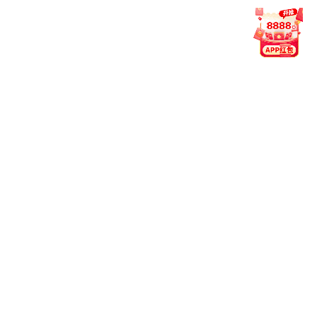
在世界杯的宏大舞台上，总有那么几位球员，他们
的每一次触球、每一脚...
2026-06-20
本菲卡客场硬刚波尔图南野拓实连续过人
在葡萄牙足球的版图上，本菲卡与波尔图的对决从
来都不缺少火药味与...