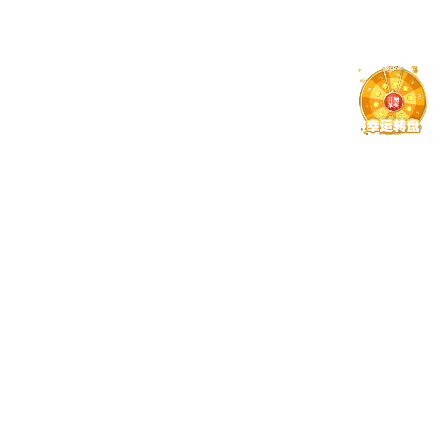
弱网战士
体育资讯
球场容量
短期合同
延伸阅读