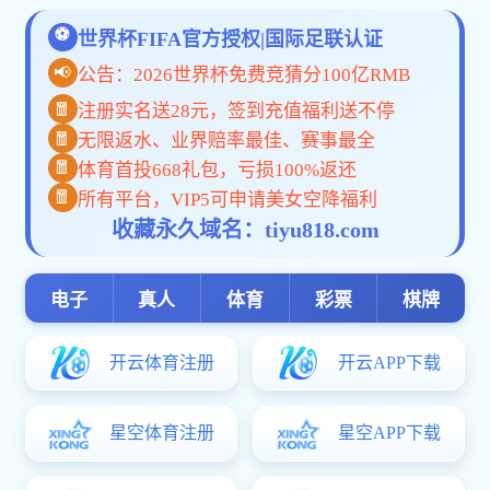
碑。这一夜，酋长球场见证了新赛季的曙光与历史的
交汇，引发赛后热议如潮。
当比赛哨声在伦敦的夜空中响起，阿森纳球迷们终于
长舒一口气。新赛季首轮，球队在客场经历了一场苦
战，最终以2比1险胜对手，拿下了至关重要的三
分。这不仅是积分榜上的初开纪录，更是全队信心重
塑的起点。作为球队中场的发动机，哈弗茨在本场比
赛中的表现尤为抢眼，他不仅贡献了关键的助攻，更
以全场跑动距离超过12公里的数据诠释了何为职责
担当。赛后数据统计显示，这位德国国脚在多项关键
指标上位居全队前列，其在场上的指挥调度与攻防转
换能力，成为阿森纳赛季首胜的基石。
“哈弗茨今日千场里程碑，他的成长与坚持让我们看