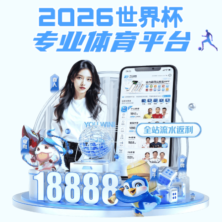
✨ xk星空体育登录
首页
体育资讯
球场容量
短期合同
注册
哈弗茨千场里程碑阿森纳赛季首
胜赛后热议
2026-06-29 07:08
79
星空体育 听...
短期合同
绿茵场上星光璀璨，每一个里程碑都承载着汗水与梦
想。在本赛季英超联赛的焦点对决中，阿森纳凭借一
场关键的胜利宣告赛季首胜的到来，而队中核心哈弗
茨更是在这场比赛中完成了个人职业生涯的千场里程