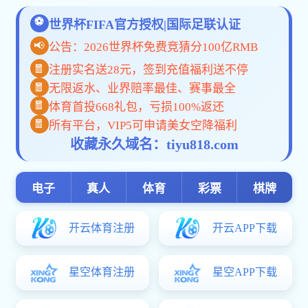
话，却因其独特的“传控比例”而成为球迷与分析家们
津津乐道的话题。在这片没有硝烟的战场上，皮球在
脚下流转，每一次短传、每一脚长吊，都像是在谱写
一首关于空间与时间的诗篇。本文将深入剖析这场对
决背后隐藏的节奏密码，带你领略足球世界中另一种
纯粹的美学。
约旦与阿尔及利亚的这场交锋，从一开始就注定了是
一场风格迥异的碰撞。阿尔及利亚队继承了北非足球
的细腻传统，他们倾向于通过高位压迫和连续短传撕
开防线；而约旦队则展现出西亚球队典型的坚韧与务
实，更注重防守反击中的效率。开场后的前十五分
钟，阿尔及利亚的传控比例一度飙升至惊人的68%，
他们的中场像是一台精密的仪表盘，不断地通过横向