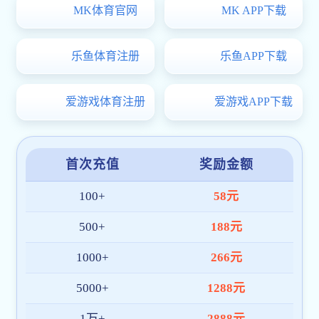
看似一边倒的局面，充满了暗流涌动的悬念。
下半场开始后，阿尔及利亚明显调整了进攻节奏。他
们试图通过增加纵向传球的比例来打破僵局，这导致
其控球率逐步降低至58%，但进攻的速率反而提升
了。这种牺牲部分控球权以换取射门机会的做法，在
足球界被称为“有效控球”。阿尔及利亚的前锋线开始
获得更多空间，几次反击中甚至形成了单刀之势。然
而，约旦队的门将和后卫线表现神勇，屡次化解险
情。值得注意的是，在比赛的第65分钟至75分钟之
间，约旦队突然发力，将场上的“传控比例”改写为接
近45%对55%。这一时段，约旦通过中场绞杀后的快
速出球，打出了几次高质量的配合，甚至一度形成围
攻。这种控球率的短暂逆转，证明了约旦绝非任人宰