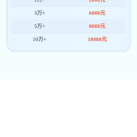
割的弱者。
随着终场哨声的临近，比赛进入了白热化阶段。阿尔
及利亚深知，如果继续维持高控球率却无法得分，那
么他们将会受到惩罚；而约旦队则在体能下降的边
缘，保持着战术纪律的严明。在最后十分钟，阿尔及
利亚几乎放弃了中场控球的拖沓，转而采用更多高球
传中。此时，全场的“传控比例”定格在约旦36%对阿
尔及利亚64%。这看似悬殊的数字，却不能掩盖约旦
在防守数据上的成功。最终，这场比赛以一场沉闷的
平局告终，但围绕“传控比例”展开的战术博弈，却让
每一个懂球的观众回味无穷。约旦用一场教科书般的
“低控球率防守”，证明了一件事：足球的魅力，从来
不只在球星光环与华丽的数据，更在于战术执行的艺
术与不屈不挠的意志。