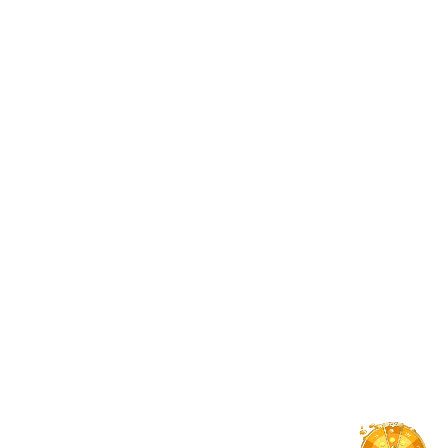
主节点故障自动切换。
收藏多文件夹分类。...
弱网战士
体育资讯
球场容量
短期合同
延伸阅读