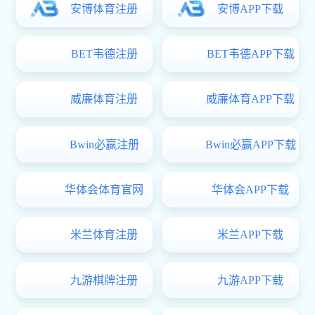
意味着时差被天然抹平：北美东岸的晚上八点，正好
是亚洲的清晨、欧洲的午后。这种“全时段覆盖”的优
势，使得每一场比赛都能在不同大陆找到自己的黄金
时间，球迷的关注再也不会因凌晨闹钟而打折。
更重要的是，2026年世界杯的扩军至48支球队，直
接引爆了中小足球国家的热情。想象一下，当一支来
自中北美及加勒比海地区的“黑马”球队首次踏上世界
杯草坪，他们的球迷可能只有几百人能够亲临现场，
但在帕埃斯的定义里，这并不重要。因为社交媒体上
的话题标签、短视频平台上的二创内容、甚至线上虚
拟球场的集体欢呼，正在创造一种“在场感”。这种虚
拟与现实的交错，让帕埃斯2026世界杯球迷关注度
呈现出爆炸式增长。数据显示，在预选赛阶段，相关
话题在TikTok上的播放量已突破百亿次，球迷们不再