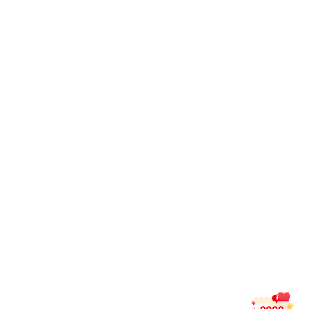
2026-06-24
恰尔汗奥卢土耳其关键战表现预测
在世界杯的宏大舞台上，总有那么几位球员，他们
的每一次触球、每一脚...
2026-06-20