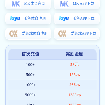
从出线形势来看，本场比赛的结果将直接左右小组第
二的归属。荷兰队目前积4分排名榜首，但他们并未
锁定出线名额。瑞典队若能在本场比赛中打破荷兰队
的中场逼抢体系，全取三分的可能性将大幅提升。反
之，如果瑞典队的中场始终无法摆脱纠缠，他们甚至
可能被荷兰队打出大比分，从而在净胜球上陷入被
动。考虑到同组另一支球队非洲劲旅的搅局能力，瑞
典队绝对不能接受一场完败。这意味着他们必须在战
术执行上做到极致，每一个传球线路的选择、每一次
无球跑位的时机，都可能成为决定出线命运的关键细
节。
当然，瑞典队并非全无胜算。他们拥有北欧球队特有
的身体对抗优势，这在中场绞杀战中可以成为打破荷
兰队逼抢节奏的武器。瑞典队可以通过增加横向转移