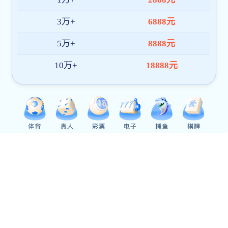
的次数来消耗荷兰队中场的体能，尤其在下半场后半
段，荷兰队高强度逼抢的持续性通常会打折扣。瑞典
队的定位球战术也值得期待，如果能在前场获得任意
球或角球机会，高大的北欧球员完全有可能利用头球
优势直接攻破荷兰队大门。这种非对称的进攻手段，
或许正是瑞典队撕开荷兰队中场逼抢网的那把剪刀。
世界杯的残酷在于，每一次失误都可能让球队付出惨
痛代价。荷兰队的中场逼抢犹如一张精心编织的网，
而瑞典队要做的不是与这张网正面对抗，而是寻找它
最脆弱的节点。从战术博弈的深度来看，这场比赛将
是对瑞典主帅扬内·安德松战术智慧的终极考验。他
必须在狭窄的中场区域内，为球队设计出至少三种破
逼抢的预案。瑞典队能否在这场中场绞杀中找到解