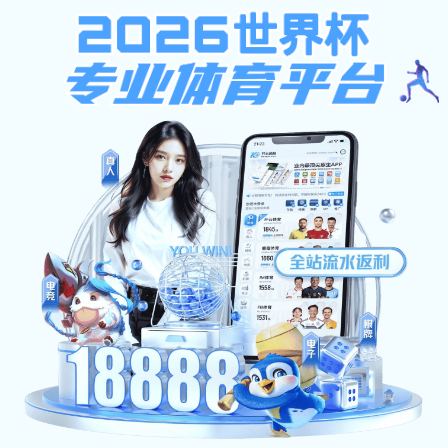
✨ xk星空体育登录
首页
体育资讯
球场容量
短期合同
注册
瑞典面对荷兰中场逼抢能否切断
线路出线形势观察
2026-07-02 15:30
104
星空体育 听...
短期合同
在世界杯的舞台上，每一次战术博弈都可能决定一支
球队的生死。瑞典队与荷兰队的这场对决，表面上是
两支欧洲劲旅的实力碰撞，实则是一场关于中场控制
权的生死较量。当荷兰队祭出令人窒息的中场逼抢